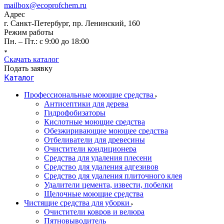
mailbox@ecoprofchem.ru
Адрес
г. Санкт-Петербург, пр. Ленинский, 160
Режим работы
Пн. – Пт.: с 9:00 до 18:00
Скачать каталог
Подать заявку
Каталог
Профессиональные моющие средства
Антисептики для дерева
Гидрофобизаторы
Кислотные моющие средства
Обезжиривающие моющее средства
Отбеливатели для древесины
Очистители кондиционера
Средства для удаления плесени
Средство для удаления адгезивов
Средство для удаления плиточного клея
Удалители цемента, извести, побелки
Щелочные моющие средства
Чистящие средства для уборки
Очистители ковров и велюра
Пятновыводитель