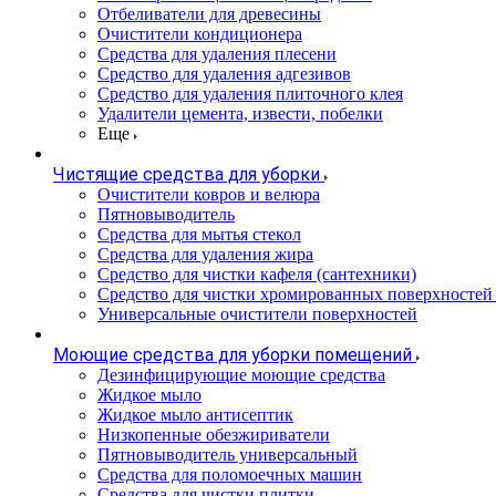
Отбеливатели для древесины
Очистители кондиционера
Средства для удаления плесени
Средство для удаления адгезивов
Средство для удаления плиточного клея
Удалители цемента, извести, побелки
Еще
Чистящие средства для уборки
Очистители ковров и велюра
Пятновыводитель
Средства для мытья стекол
Средства для удаления жира
Средство для чистки кафеля (сантехники)
Средство для чистки хромированных поверхностей 
Универсальные очистители поверхностей
Моющие средства для уборки помещений
Дезинфицирующие моющие средства
Жидкое мыло
Жидкое мыло антисептик
Низкопенные обезжириватели
Пятновыводитель универсальный
Средства для поломоечных машин
Средства для чистки плитки