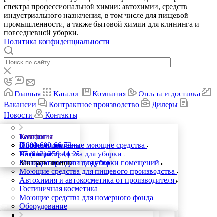
спектра профессиональной химии: автохимии, средств
индустриального назначения, в том числе для пищевой
промышленности, а также бытовой химии для клининга и
повседневной уборки.
Политика конфиденциальности
Главная
Каталог
Компания
Оплата и доставка
Вакансии
Контрактное производство
Дилеры
Новости
Контакты
Каталог
Компания
Телефоны
Профессиональные моющие средства
Оплата и доставка
8-800-600-66-73
Чистящие средства для уборки
Вакансии
+7 (812) 250-44-25
Моющие средства для уборки помещений
Контрактное производство
Заказать звонок
Моющие средства для пищевого производства
Автохимия и автокосметика от производителя
Гостиничная косметика
Моющие средства для номерного фонда
Оборудование