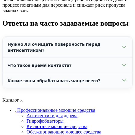
процесс понятным для персонала и снижает риск пропуска
важных зон.
Ответы на часто задаваемые вопросы
Нужно ли очищать поверхность перед
антисептиком?
Что такое время контакта?
Да, видимая грязь и жир могут мешать качественной
обработке. Сначала поверхность очищают, затем
наносят антисептик по инструкции.
Какие зоны обрабатывать чаще всего?
Это период, в течение которого средство должно
оставаться на поверхности для нужного режима
обработки. Его нельзя произвольно сокращать.
Ручки, столы, стойки, выключатели, инвентарь,
Каталог
тележки, оборудование и другие поверхности,
которых часто касаются сотрудники или посетители.
Профессиональные моющие средства
Антисептики для дерева
Гидрофобизаторы
Кислотные моющие средства
Обезжиривающие моющее средства