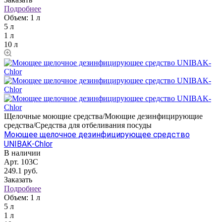
Подробнее
Объем:
1 л
5 л
1 л
10 л
Щелочные моющие средства/Моющие дезинфицирующие
средства/Средства для отбеливания посуды
Моющее щелочное дезинфицирующее средство
UNIBAK-Chlor
В наличии
Арт.
103C
249.1
руб.
Заказать
Подробнее
Объем:
1 л
5 л
1 л