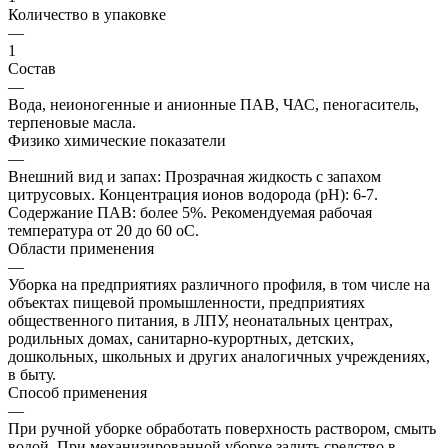
Количество в упаковке
—
1
Состав
—
Вода, неионогенные и анионные ПАВ, ЧАС, пеногаситель,
терпеновые масла.
Физико химические показатели
—
Внешний вид и запах: Прозрачная жидкость с запахом
цитрусовых. Концентрация ионов водорода (рН): 6-7.
Содержание ПАВ: более 5%. Рекомендуемая рабочая
температура от 20 до 60 оС.
Области применения
—
Уборка на предприятиях различного профиля, в том числе на
объектах пищевой промышленности, предприятиях
общественного питания, в ЛПУ, неонатальных центрах,
родильных домах, санитарно-курортных, детских,
дошкольных, школьных и других аналогичных учреждениях,
в быту.
Способ применения
—
При ручной уборке обработать поверхность раствором, смыть
водой. При механизированной уборке залить средство в