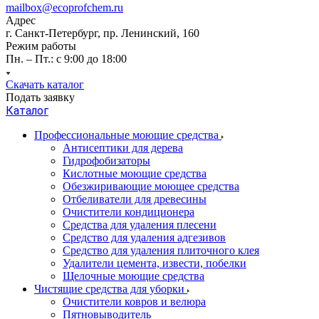
mailbox@ecoprofchem.ru
Адрес
г. Санкт-Петербург, пр. Ленинский, 160
Режим работы
Пн. – Пт.: с 9:00 до 18:00
Скачать каталог
Подать заявку
Каталог
Профессиональные моющие средства
Антисептики для дерева
Гидрофобизаторы
Кислотные моющие средства
Обезжиривающие моющее средства
Отбеливатели для древесины
Очистители кондиционера
Средства для удаления плесени
Средство для удаления адгезивов
Средство для удаления плиточного клея
Удалители цемента, извести, побелки
Щелочные моющие средства
Чистящие средства для уборки
Очистители ковров и велюра
Пятновыводитель