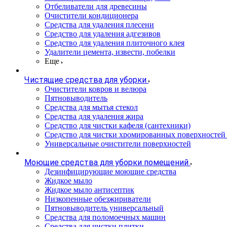
Отбеливатели для древесины
Очистители кондиционера
Средства для удаления плесени
Средство для удаления адгезивов
Средство для удаления плиточного клея
Удалители цемента, извести, побелки
Еще
Чистящие средства для уборки
Очистители ковров и велюра
Пятновыводитель
Средства для мытья стекол
Средства для удаления жира
Средство для чистки кафеля (сантехники)
Средство для чистки хромированных поверхностей 
Универсальные очистители поверхностей
Моющие средства для уборки помещений
Дезинфицирующие моющие средства
Жидкое мыло
Жидкое мыло антисептик
Низкопенные обезжириватели
Пятновыводитель универсальный
Средства для поломоечных машин
Средства для чистки плитки