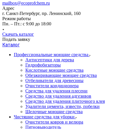
mailbox@ecoprofchem.ru
Адрес
г. Санкт-Петербург, пр. Ленинский, 160
Режим работы
Пн. – Пт.: с 9:00 до 18:00
Скачать каталог
Подать заявку
Каталог
Профессиональные моющие средства
Антисептики для дерева
Гидрофобизаторы
Кислотные моющие средства
Обезжиривающие моющее средства
Отбеливатели для древесины
Очистители кондиционера
Средства для удаления плесени
Средство для удаления адгезивов
Средство для удаления плиточного клея
Удалители цемента, извести, побелки
Щелочные моющие средства
Чистящие средства для уборки
Очистители ковров и велюра
Пятновыводитель