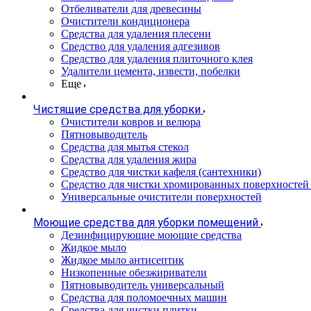
Отбеливатели для древесины
Очистители кондиционера
Средства для удаления плесени
Средство для удаления адгезивов
Средство для удаления плиточного клея
Удалители цемента, извести, побелки
Еще
Чистящие средства для уборки
Очистители ковров и велюра
Пятновыводитель
Средства для мытья стекол
Средства для удаления жира
Средство для чистки кафеля (сантехники)
Средство для чистки хромированных поверхностей 
Универсальные очистители поверхностей
Моющие средства для уборки помещений
Дезинфицирующие моющие средства
Жидкое мыло
Жидкое мыло антисептик
Низкопенные обезжириватели
Пятновыводитель универсальный
Средства для поломоечных машин
Средства для чистки плитки